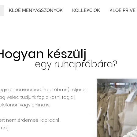
KLOE MENYASSZONYOK
KOLLEKCIÓK
KLOE PRIVÉ
Hogyan készülj
egy ruhapróbára?
ogy a menyecskeruha próba is) teljesen
g Veled tudjunk foglalkozni, foglalj
lefonon vagy online is.
ezért nem érdemes kapkodni.
molj.