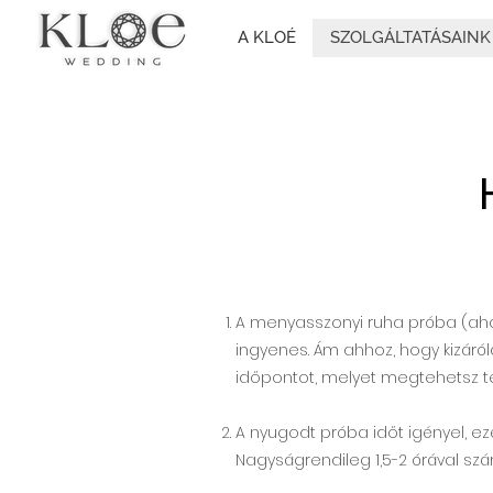
A KLOÉ
SZOLGÁLTATÁSAINK
A menyasszonyi ruha próba (ah
ingyenes. Ám ahhoz, hogy kizáróla
időpontot, melyet megtehetsz te
A nyugodt próba időt igényel, 
Nagyságrendileg 1,5-2 órával szá