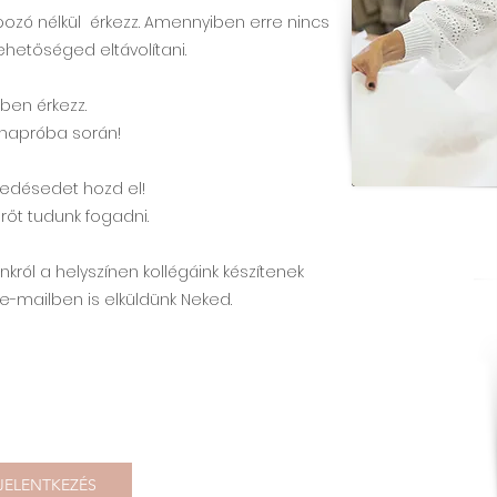
ozó nélkül érkezz. Amennyiben erre nincs
hetőséged eltávolítani.
ben érkezz.
hapróba során!
edésedet hozd el!
őt tudunk fogadni.
ról a helyszínen kollégáink készítenek
e-mailben is elküldünk Neked.
JELENTKEZÉS