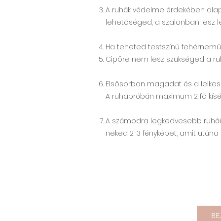
A ruhák védelme érdekében alap
lehetőséged, a szalonban lesz le
Ha teheted testszínű fehérnemű
Cipőre nem lesz szükséged a ru
Elsősorban magadat és a lelkes
A ruhapróbán maximum 2 fő kísér
A számodra legkedvesebb ruháink
neked 2-3 fényképet, amit utána 
BE