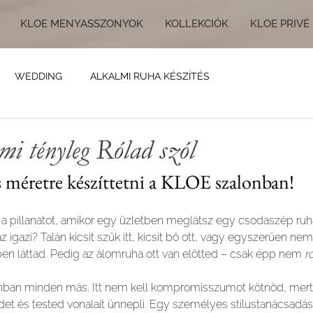
KLOE MENYASSZONYOK
KOLLEKCIÓK
KLOE PRIVÉ
WEDDING
ALKALMI RUHA KÉSZÍTÉS
mi tényleg Rólad szól
es méretre készíttetni a KLOE szalonban!
 a pillanatot, amikor egy üzletben meglátsz egy csodaszép ruhá
gazi? Talán kicsit szűk itt, kicsit bő ott, vagy egyszerűen nem
n láttad. Pedig az álomruha ott van előtted – csak épp nem 
r
nban minden más. Itt nem kell kompromisszumot kötnöd, mer
et és tested vonalait ünnepli. Egy személyes stílustanácsadás 