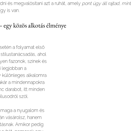
ni és megvalósítani azt a ruhát, amely 
pont úgy áll rajtad, min
gy is van.
– egy közös alkotás élménye
etén a folyamat első 
tílustanácsadás, ahol 
lyen fazonok, színek és 
i legjobban a 
 különleges alkalomra 
 akár a mindennapokra 
c darabot, itt minden 
ílusodról szól.
e maga a nyugalom és 
pán vásárolsz, hanem 
otásnak. Amikor pedig 