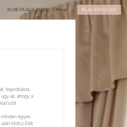
KLOE VILÁGA BLOG
More
BEJELENTKEZÉS
t, felpróbálod, 
 úgy áll, ahogy a 
ólad
 szól.
t minden egyes 
után Klotcz Edit 