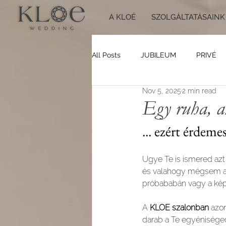
A KLOÉ
SZOLGÁLTATÁSAINK
All Posts
JUBILEUM
PRIVÉ
Nov 5, 2025
2 min read
Egy ruha, a
... ezért érdem
Ugye Te is ismered azt
és valahogy mégsem az i
próbababán vagy a képe
A 
KLOE szalonban
 azo
darab a Te egyéniséged