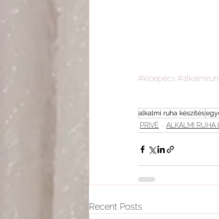
#kloepécs
#alkalmiru
alkalmi ruha készítés
egy
PRIVÉ
ALKALMI RUHA 
Recent Posts