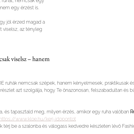
 ruhát, nemcsak egy 
nem egy érzést is. 
gy jól érzed magad a 
 viselsz, az tényleg 
sak viselsz – hanem 
OE ruhák nemcsak szépek, hanem kényelmesek, praktikusak és i
észlet azt szolgálja, hogy Te önazonosan, felszabadultan és bü
a, és tapasztald meg, milyen érzés, amikor egy ruha valóban 
R
https://www.kloe.hu/kerj-idopontot
k térj be a szalonba és válogass kedvedre készleten lévő Fashi