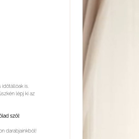
dőtállóak is. 
szkén lépj ki az 
ólad szól
!
on darabjainkból!