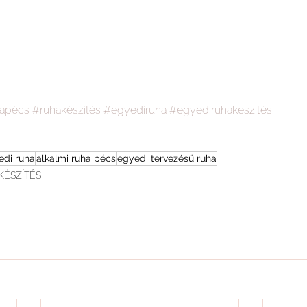
hapécs
#ruhakészítés
#egyediruha
#egyediruhakészítés
edi ruha
alkalmi ruha pécs
egyedi tervezésű ruha
KÉSZÍTÉS