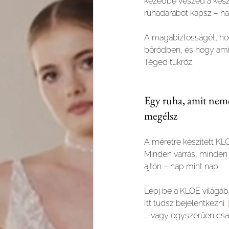
kezedbe veszed a kész
ruhadarabot kapsz – ha
A magabiztosságét, ho
bőrödben, és hogy amit
Téged tükröz.
Egy ruha, amit nemc
megélsz
A méretre készített KL
Minden varrás, minden r
ajtón – nap mint nap.
Lépj be a KLOE világáb
Itt tudsz bejelentkezni: 
... vagy egyszerűen csa