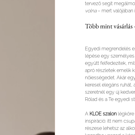
tervező segít megálmod
volna
 – mert valójában í
Több mint vásárlás 
Egyedi megrendelés es
lépése egy személyes s
együtt felfedezitek, mi
apró részletek emelik k
nőiességedet. Akár egy
keresel elegáns ruhát,
szeretnél egy új kedven
Rólad és a Te egyedi st
A 
KLOE szalon
 légkör
inspiráció: itt nem csu
részese lehetsz az alk