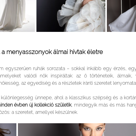
 a menyasszonyok álmai hívtak életre
m egyszerűen ruhák sorozata – sokkal inkább egy érzés, egy 
elyeket valódi nők inspiráltak: az ő történeteik, álmaik,
iesség, az egyediség és a részletek iránti szeretet lenyomatai
különlegesség ünnepe, ahol a klasszikus szépség és a kortárs
inden évben új kollekció születik
, mindegyik más és más hangu
zös: a szeretet, amellyel készülnek.