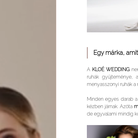
Egy márka, amit
A 
KLOÉ WEDDING 
ne
ruhák gyűjteménye, am
menyasszonyi ruhák a nő
Minden egyes darab a 
kézben járnak. Azóta 
m
de egyvalami mindig kö