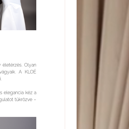
életérzés. Olyan 
 vágyaik. A KLOÉ 
. 
 elegancia kéz a 
latot tükrözve – 