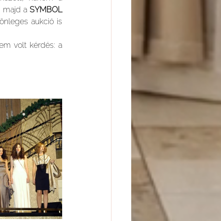
 majd a 
SYMBOL 
nleges aukció is 
m volt kérdés: a 