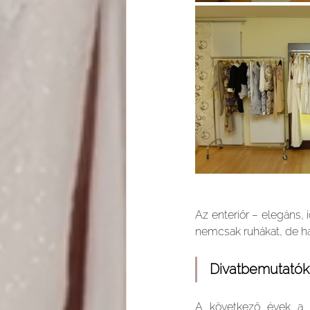
Az enteriőr – elegáns, 
nemcsak ruhákat, de han
Divatbemutatók, 
A következő évek a m