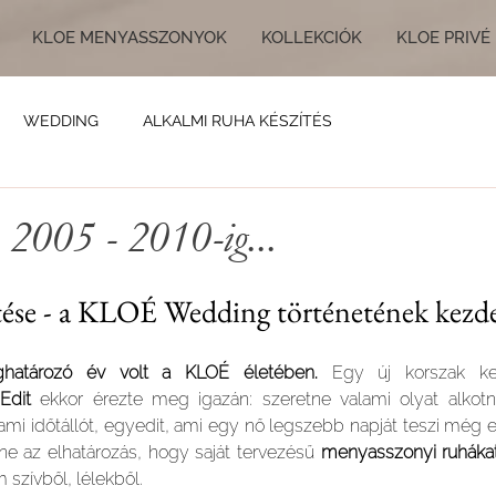
KLOE MENYASSZONYOK
KOLLEKCIÓK
KLOE PRIVÉ
WEDDING
ALKALMI RUHA KÉSZÍTÉS
 2005 - 2010-ig...
tése - a KLOÉ Wedding történetének kezd
határozó év volt a KLOÉ életében.
 Egy új korszak ke
Edit
 ekkor érezte meg igazán: szeretne valami olyat alkotni
lami időtállót, egyedit, ami egy nő legszebb napját teszi még
e az elhatározás, hogy saját tervezésű 
menyasszonyi ruháka
szívből, lélekből.