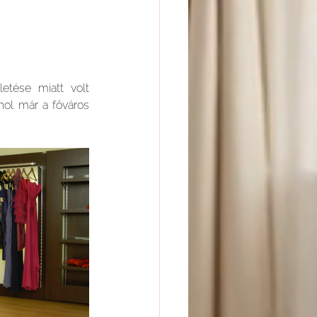
tése miatt volt 
hol már a főváros 