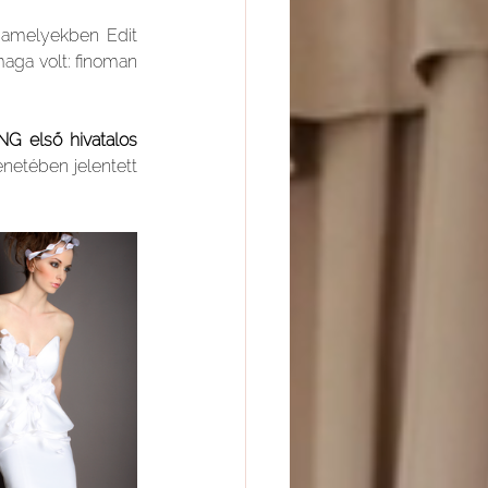
 amelyekben Edit 
aga volt: finoman 
 első hivatalos 
etében jelentett 