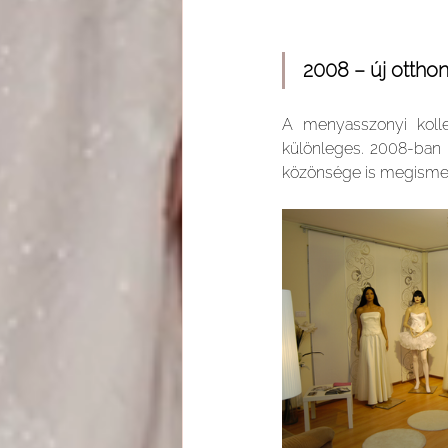
2008 – új otth
A menyasszonyi kolle
különleges. 2008-ban
közönsége is megismerk