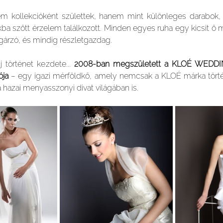
 kollekcióként születtek, hanem mint különleges darabok,
ákba szőtt érzelem találkozott. Minden egyes ruha egy kicsit ő m
gárzó, és mindig részletgazdag.
 történet kezdete... 
2008-ban megszületett a KLOÉ WEDDING
ója
 – egy igazi mérföldkő, amely nemcsak a KLOÉ márka történ
 hazai menyasszonyi divat világában is.