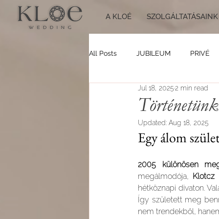
A KLOÉ
SZOLGÁLTATÁSAINK
All Posts
JUBILEUM
PRIVÉ
Jul 18, 2025
2 min read
Történetünk
Updated:
Aug 18, 2025
Egy álom szüle
2005 különösen meg
megálmodója, 
Klotcz 
hétköznapi divaton. Va
Így született meg benn
nem trendekből, hanem 