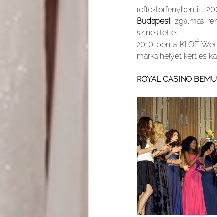
reflektorfényben is. 2
Budapest 
izgalmas re
színesítette.
2010-ben a KLOÉ Weddin
márka helyet kért és ka
ROYAL CASINO BEMUT