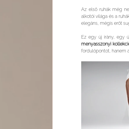
Az első ruhák még nem
alkotói világa és a ruh
elegáns, mégis erőt su
Ez egy új irány, egy új
menyasszonyi kollekci
fordulópontot, hanem a