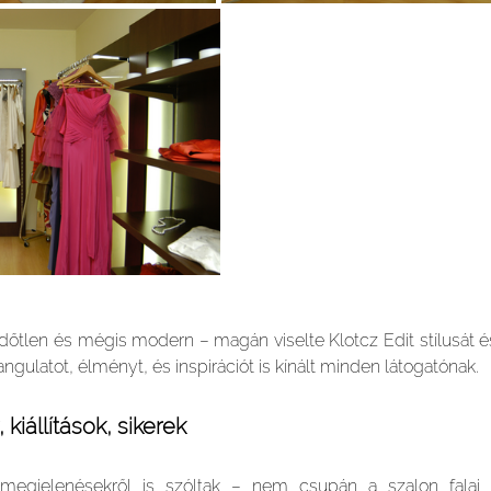
időtlen és mégis modern – magán viselte Klotcz Edit stílusát és 
gulatot, élményt, és inspirációt is kínált minden látogatónak.
kiállítások, sikerek
egjelenésekről is szóltak – nem csupán a szalon falai 