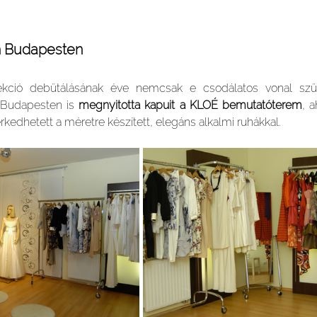
on Budapesten
kció debütálásának éve nemcsak e csodálatos vonal szüle
 Budapesten is 
megnyitotta kapuit a KLOÉ bemutatóterem
, a
edhetett a méretre készített, elegáns alkalmi ruhákkal. 