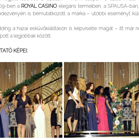
009-ben a 
ROYAL CASINO
 elegáns termeiben, a SPAUSA-ban,
ndezvényén is bemutatkozott a márka – utóbbi eseményt külö
g a hazai esküvőkiállításon is képviselte magát – itt már ne
pott a legjobbak között. 
ATÓ KÉPEI: