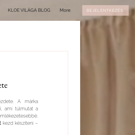
KLOE VILÁGA BLOG
More
BEJELENTKEZÉS
ete
zdete. A márka 
, ami túlmutat a 
 emlékezetesebbé. 
t
 kezd készíteni – 