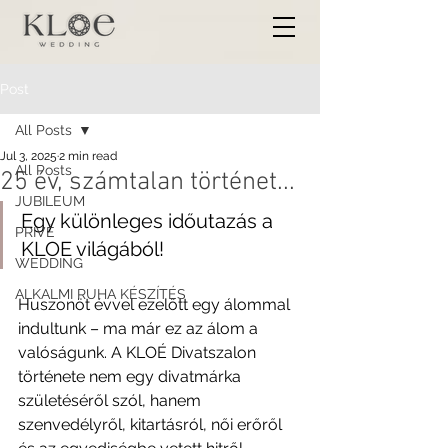
Post
All Posts
Jul 3, 2025
2 min read
All Posts
25 év, számtalan történet...
JUBILEUM
Egy különleges időutazás a 
PRIVÉ
KLOE világából!
WEDDING
ALKALMI RUHA KÉSZÍTÉS
Huszonöt évvel ezelőtt egy álommal 
indultunk – ma már ez az álom a 
valóságunk. A KLOÉ Divatszalon 
története nem egy divatmárka 
születéséről szól, hanem 
szenvedélyről, kitartásról, női erőről 