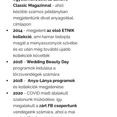
Classic Magazinnal
 - ahol 
később számos példányban 
megjelentünk divat anyagokkal, 
címlapon
2014
 - megjelent 
az első ETNIK 
kollekció
, ami hamar belopta 
magát a menyasszonyok szívébe 
és ez után még további újabb 
kollekciók követték
2016 
- 
Wedding Beauty Day
programok indulása a 
törzsvendégek számára
2018 
-  
Anya-Lánya programok
és kollekciók megjelenése 
2020
 - COVID miatt átalakult 
szalonunk működése, így 
megalakult a 
zárt FB csoportunk 
vendégeink számára, ahol a mai 