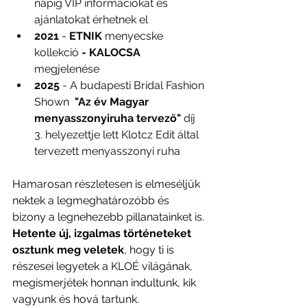
napig VIP információkat és 
ajánlatokat érhetnek el
2021
 - 
ETNIK
 menyecske 
kollekció
 - KALOCSA 
megjelenése
2025
 - A budapesti Bridal Fashion 
Shown  
"Az év Magyar 
menyasszonyiruha tervező" 
díj 
3. helyezettje lett Klotcz Edit által 
tervezett menyasszonyi ruha 
Hamarosan részletesen is elmeséljük 
nektek a legmeghatározóbb és 
bizony a legnehezebb pillanatainket is. 
Hetente új, izgalmas történeteket 
osztunk meg veletek
, hogy ti is 
részesei legyetek a KLOÉ világának, 
megismerjétek honnan indultunk, kik 
vagyunk és hová tartunk.