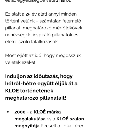
és az egyediségbe vetett hitről.
Ez alatt a 25 év alatt annyi minden 
történt velünk – számtalan felemelő 
pillanat, meghatározó mérföldkövek, 
nehézségek, inspiráló pillanatok és 
életre szóló találkozások. 
Most eljött az idő, hogy megosszuk 
veletek ezeket!
Induljon az időutazás, hogy 
hétről-hétre együtt éljük át a 
KLOE történetének 
meghatározó pillanatait!
2000 
- a 
KLOÉ márka 
megalakulása
 és a
KLOÉ szalon 
megnyitója
 Pécsett a Jókai téren