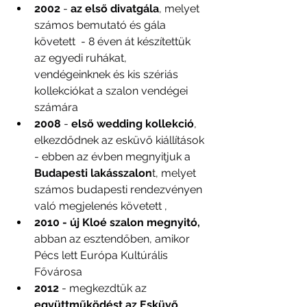
2002 
- 
az első divatgála
, melyet 
számos bemutató és gála 
követett  - 8 éven át készítettük 
az egyedi ruhákat, 
vendégeinknek és kis szériás 
kollekciókat a szalon vendégei 
számára
2008 
- 
első wedding kollekció
, 
elkezdődnek az esküvő kiállítások 
- ebben az évben megnyitjuk a 
Budapesti lakásszalon
t, melyet 
számos budapesti rendezvényen 
való megjelenés követett ,
2010 -
új Kloé szalon megnyitó,
abban az esztendőben, amikor 
Pécs lett Európa Kultúrális 
Fővárosa
2012
 - megkezdtük az 
együttműködést az Esküvő 